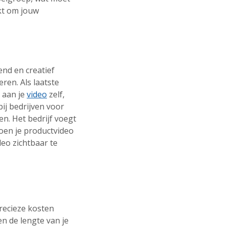
ikt om jouw
end en creatief
eren. Als laatste
t aan je
video
zelf,
ij bedrijven voor
en. Het bedrijf voegt
doen je productvideo
eo zichtbaar te
recieze kosten
en de lengte van je