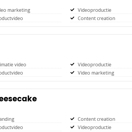
deo marketing
Videoproductie
oductvideo
Content creation
imatie video
Videoproductie
oductvideo
Video marketing
eesecake
anding
Content creation
oductvideo
Videoproductie