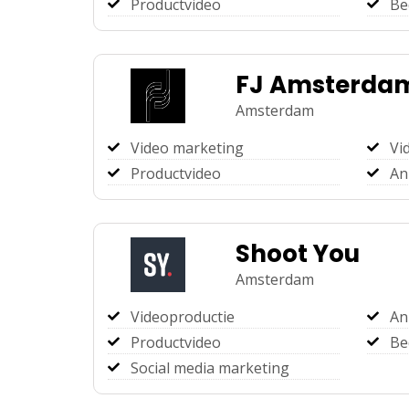
Productvideo
Be
FJ Amsterda
Amsterdam
Video marketing
Vi
Productvideo
An
Shoot You
Amsterdam
Videoproductie
An
Productvideo
Be
Social media marketing