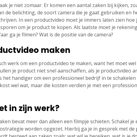
ak je niet zomaar. Er komen een aantal zaken bij kijken, zo
an de belichting, de soort camera die je gaat gebruiken en h
chrijven. In een productvideo moet je immers laten zien hoe
poren om je product te kopen. Als laatste moet je rekeni
ar ga je filmen? Wat is de positie van de camera?
oductvideo maken
istisch werk om een productvideo te maken, want het moet we
ullen je product niet snel aanschaffen, als je productvideo a
 het handiger om een professioneel bedrijf in te schakelen
 kost wel wat, maar die kosten verdien je met een professio
t in zijn werk?
en bevat meer dan alleen een filmpje schieten. Schakel je e
eostrategie worden opgezet. Hierbij ga je in gesprek met de 
dt besteed aan zaken zoals: wat wil je bereiken, wat is je 