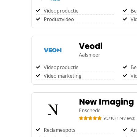
Videoproductie
Be
Productvideo
Vi
Veodi
Aalsmeer
Videoproductie
Be
Video marketing
Vi
New Imaging
Enschede
9.5
/
10
(
1
reviews)
Reclamespots
An