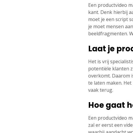
Een productvideo ma
kant. Denk hierbij a
moet je een script s
je moet mensen aans
beeldfragmenten. Wa
Laat je pr
Het is vrij special
potentiële klanten z
overkomt. Daarom is
te laten maken. Het
vaak terug.
Hoe gaat he
Een productvideo mak
zal er eerst een vid
waarbij aandacht wor