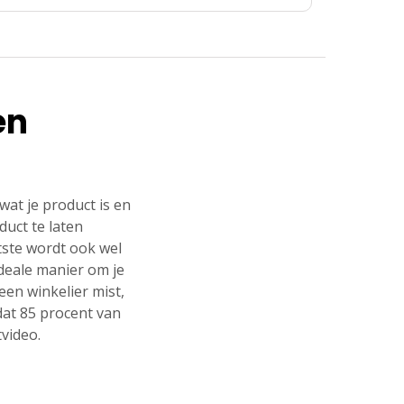
en
wat je product is en
duct te laten
tste wordt ook wel
deale manier om je
en winkelier mist,
dat 85 procent van
video.