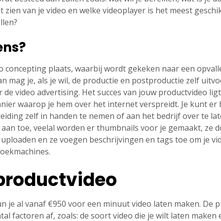
t zien van je video en welke videoplayer is het meest gesch
llen?
ens?
eo concepting plaats, waarbij wordt gekeken naar een opvall
n mag je, als je wil, de productie en postproductie zelf uitvo
ar de video advertising. Het succes van jouw productvideo lig
ier waarop je hem over het internet verspreidt. Je kunt er b
iding zelf in handen te nemen of aan het bedrijf over te lat
g aan toe, veelal worden er thumbnails voor je gemaakt, ze 
uploaden en ze voegen beschrijvingen en tags toe om je vid
zoekmachines.
productvideo
n je al vanaf €950 voor een minuut video laten maken. De p
l factoren af, zoals: de soort video die je wilt laten maken 