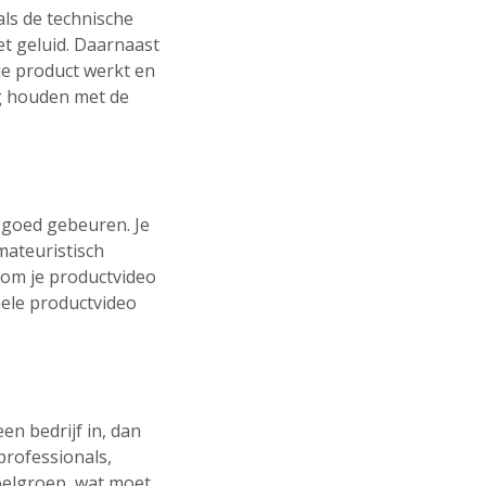
als de technische
et geluid. Daarnaast
 je product werkt en
ng houden met de
l goed gebeuren. Je
mateuristisch
 om je productvideo
nele productvideo
en bedrijf in, dan
professionals,
doelgroep, wat moet