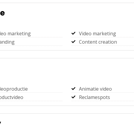
ve
deo marketing
Video marketing
anding
Content creation
deoproductie
Animatie video
oductvideo
Reclamespots
y