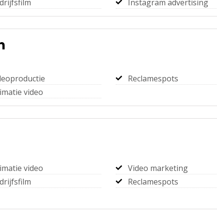
drijfsfilm
Instagram advertising
m
deoproductie
Reclamespots
imatie video
imatie video
Video marketing
drijfsfilm
Reclamespots