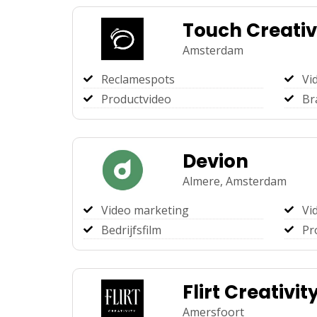
Touch Creati
Amsterdam
Reclamespots
Vi
Productvideo
Br
Devion
Almere,
Amsterdam
Video marketing
Vi
Bedrijfsfilm
Pr
Flirt Creativit
Amersfoort