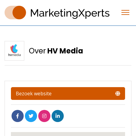
Over
HV Media
Bezoek website