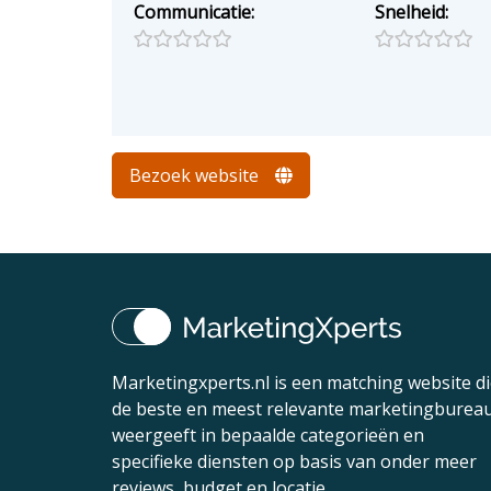
Communicatie:
Snelheid:
Bezoek website
Marketingxperts.nl is een matching website d
de beste en meest relevante marketingburea
weergeeft in bepaalde categorieën en
specifieke diensten op basis van onder meer
reviews, budget en locatie.