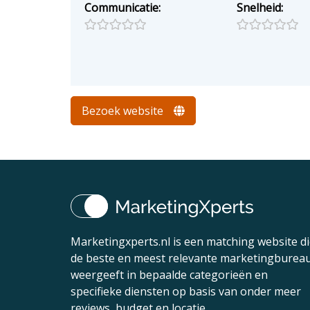
Communicatie:
Snelheid:
Bezoek website
Marketingxperts.nl is een matching website d
de beste en meest relevante marketingburea
weergeeft in bepaalde categorieën en
specifieke diensten op basis van onder meer
reviews, budget en locatie.