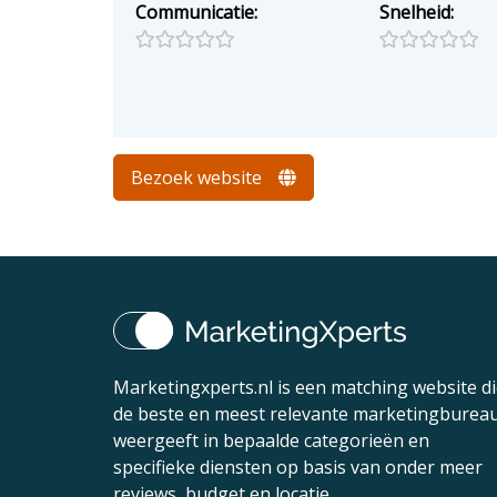
Communicatie:
Snelheid:
Bezoek website
Marketingxperts.nl is een matching website d
de beste en meest relevante marketingburea
weergeeft in bepaalde categorieën en
specifieke diensten op basis van onder meer
reviews, budget en locatie.