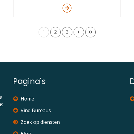
1
2
3
Pagina's
ie
Home
us
Vind Bureaus
Zoek op diensten
Blog