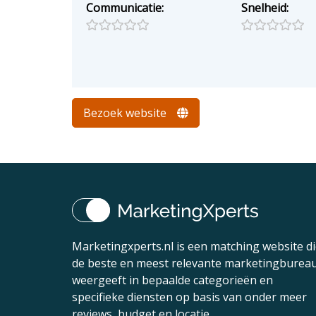
Communicatie:
Snelheid:
Bezoek website
Marketingxperts.nl is een matching website d
de beste en meest relevante marketingburea
weergeeft in bepaalde categorieën en
specifieke diensten op basis van onder meer
reviews, budget en locatie.