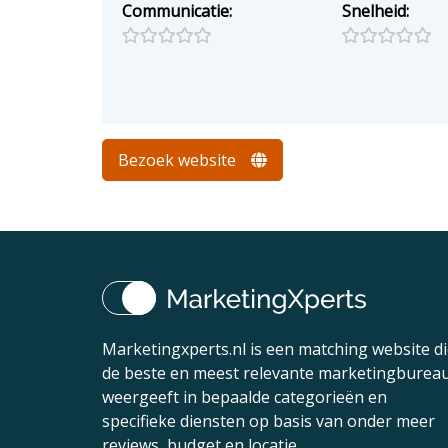
Communicatie:
Snelheid:
Bezoek website
Marketingxperts.nl is een matching website d
de beste en meest relevante marketingburea
weergeeft in bepaalde categorieën en
specifieke diensten op basis van onder meer
reviews, budget en locatie.