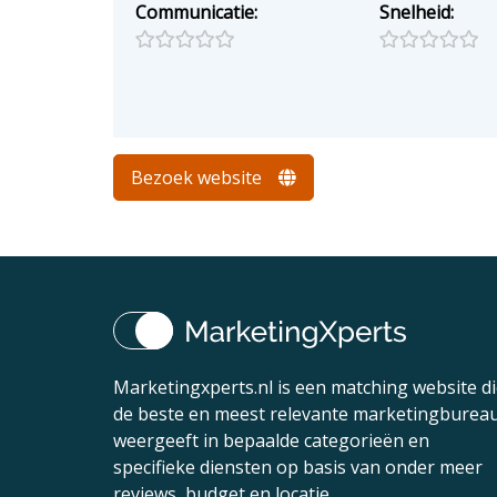
Communicatie:
Snelheid:
Bezoek website
Marketingxperts.nl is een matching website d
de beste en meest relevante marketingburea
weergeeft in bepaalde categorieën en
specifieke diensten op basis van onder meer
reviews, budget en locatie.