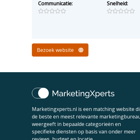
Communicatie:
Snelheid:
Bezoek website
Marketingxperts.nl is een matching website d
de beste en meest relevante marketingburea
weergeeft in bepaalde categorieën en
specifieke diensten op basis van onder meer
reviews, budget en locatie.