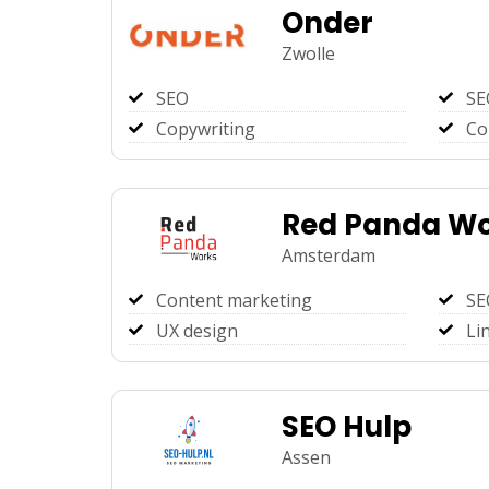
Onder
Zwolle
SEO
SE
Copywriting
Co
Red Panda W
Amsterdam
Content marketing
SE
UX design
Li
SEO Hulp
Assen