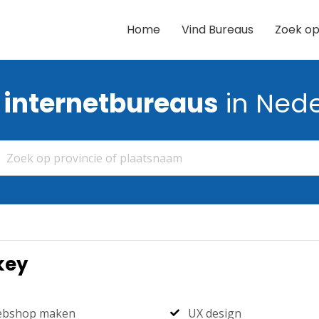
Home
Vind Bureaus
Zoek op
e
internetbureaus
in Ned
key
bshop maken
UX design