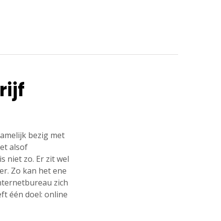
ijf
namelijk bezig met
het alsof
niet zo. Er zit wel
der. Zo kan het ene
nternetbureau zich
ft één doel: online