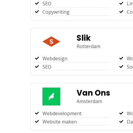
SEO
Li
Copywriting
Co
Slik
Rotterdam
Webdesign
Wo
SEO
So
Van Ons
Amsterdam
Webdevelopment
Wo
Website maken
Da