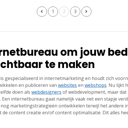
1
2
3
ernetbureau om jouw bedr
zichtbaar te maken
is gespecialiseerd in internetmarketing en houdt zich voor
wikkelen en publiceren van
websites
en
webshops
. Nu lijkt 
elfde doen als
webdesigners
of webdevelopment, maar dat is 
l. Een internetbureau gaat namelijk vaak net een stapje ver
nog marketingstrategieën ontwikkelen terwijl het andere i
de content creatie en/of content optimalisatie. Dit alles hee