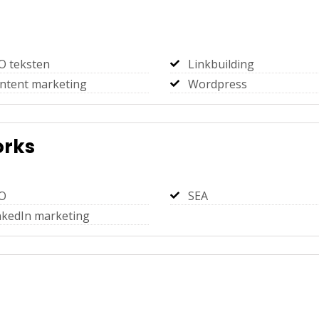
O teksten
Linkbuilding
ntent marketing
Wordpress
orks
O
SEA
nkedIn marketing