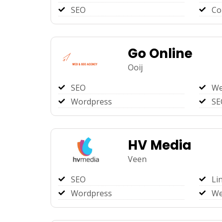
SEO
Co
Go Online
Ooij
SEO
We
Wordpress
SE
HV Media
Veen
SEO
Li
Wordpress
We