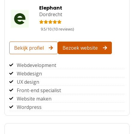
Elephant
Dordrecht
9.5
/
10
(
10
reviews)
Bekijk profiel
Bezoek website
Webdevelopment
Webdesign
UX design
Front-end specialist
Website maken
Wordpress