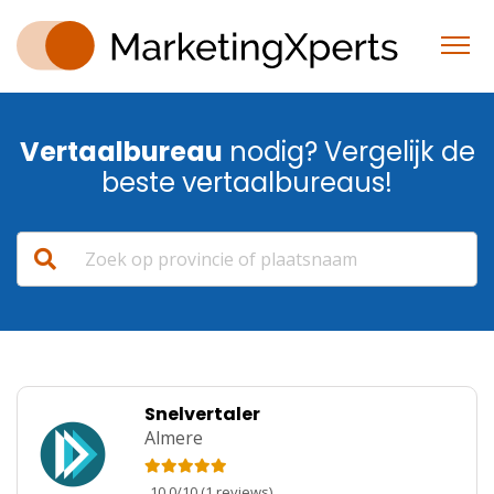
Vertaalbureau
nodig? Vergelijk de
beste vertaalbureaus!
Snelvertaler
Almere
10.0
/
10
(
1
reviews)