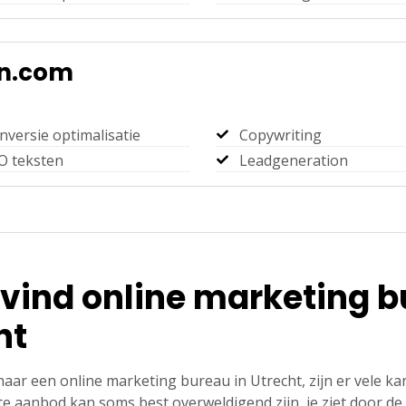
n.com
nversie optimalisatie
Copywriting
O teksten
Leadgeneration
 vind online marketing 
ht
naar een online marketing bureau in Utrecht, zijn er vele ka
ote aanbod kan soms best overweldigend zijn, je ziet door d