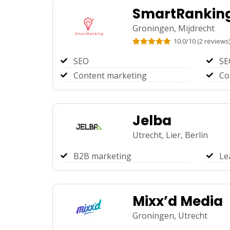
SmartRankin
Groningen,
Mijdrecht
10.0
/
10
(
2
reviews
SEO
SE
Content marketing
Co
Jelba
Utrecht,
Lier,
Berlin
B2B marketing
Le
Mixx’d Media
Groningen,
Utrecht