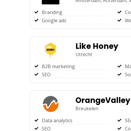
Amsterdam,
Rotterdam,
Branding
Co
Google ads
We
Like Honey
Utrecht
B2B marketing
Ma
SEO
So
OrangeValley
Breukelen
Data analytics
SE
SEO
Co