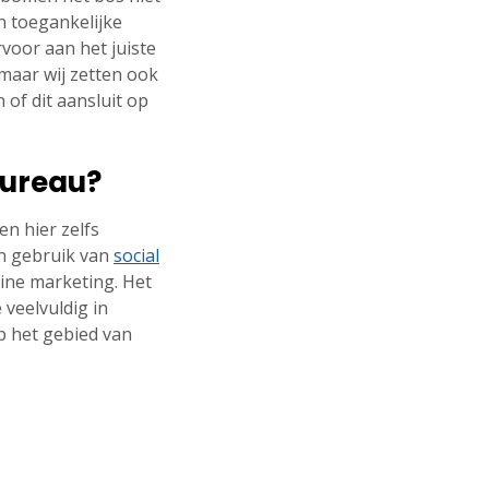
n toegankelijke
rvoor aan het juiste
 maar wij zetten ook
 of dit aansluit op
bureau?
n hier zelfs
n gebruik van
social
line marketing. Het
veelvuldig in
op het gebied van