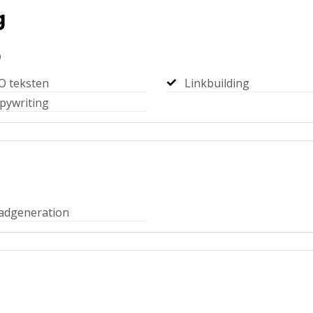
g
)
O teksten
Linkbuilding
pywriting
adgeneration