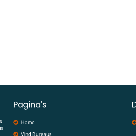
Pagina's
ie
Home
us
Vind Bureaus