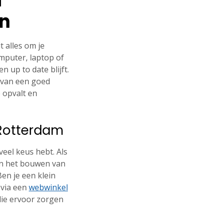
n
en
 alles om je
mputer, laptop of
n up to date blijft.
 van een goed
 opvalt en
 Rotterdam
eel keus hebt. Als
 in het bouwen van
Ben je een klein
 via een
webwinkel
die ervoor zorgen