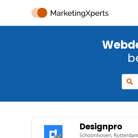
Webde
b
Designpro
Schoonhoven,
Rotterda