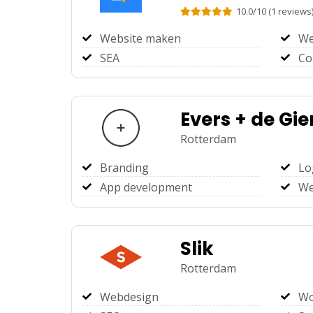
10.0
/
10
(
1
reviews
Website maken
We
SEA
Co
Evers + de Gie
Rotterdam
Branding
Lo
App development
We
Slik
Rotterdam
Webdesign
Wo