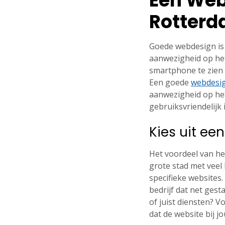
Een Web
Rotterda
Goede webdesign is 
aanwezigheid op het
smartphone te zien i
Een goede
webdesi
aanwezigheid op het
gebruiksvriendelijk i
Kies uit e
Het voordeel van he
grote stad met veel 
specifieke websites.
bedrijf dat net gest
of juist diensten? 
dat de website bij j