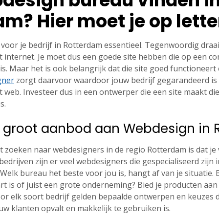
design bureau vinden i
m? Hier moet je op lett
voor je bedrijf in Rotterdam essentieel. Tegenwoordig draait
 internet. Je moet dus een goede site hebben die op een co
s. Maar het is ook belangrijk dat die site goed functioneert e
gner
zorgt daarvoor waardoor jouw bedrijf gegarandeerd is
 web. Investeer dus in een ontwerper die een site maakt die
s.
en groot aanbod aan Webdesign in
t zoeken naar webdesigners in de regio Rotterdam is dat je v
bedrijven zijn er veel webdesigners die gespecialiseerd zijn
 Welk bureau het beste voor jou is, hangt af van je situatie. 
art is of juist een grote onderneming? Bied je producten aan
Voor elk soort bedrijf gelden bepaalde ontwerpen en keuzes 
ouw klanten opvalt en makkelijk te gebruiken is.