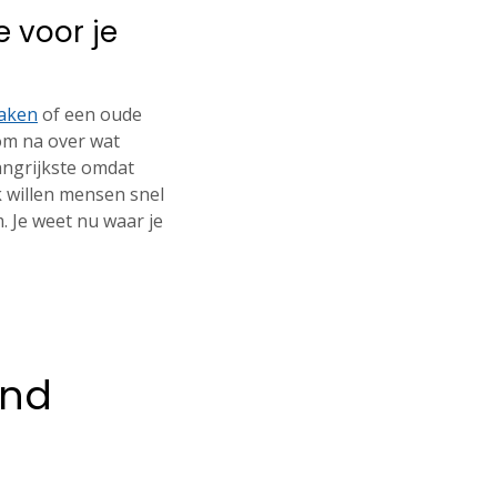
e voor je
maken
of een oude
rom na over wat
elangrijkste omdat
jk willen mensen snel
. Je weet nu waar je
and