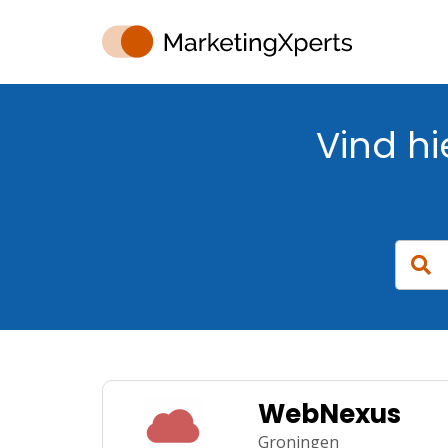
Vind h
WebNexus
Groningen