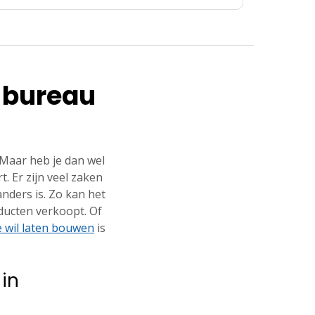
 bureau
 Maar heb je dan wel
. Er zijn veel zaken
ders is. Zo kan het
oducten verkoopt. Of
e wil laten bouwen
is
in