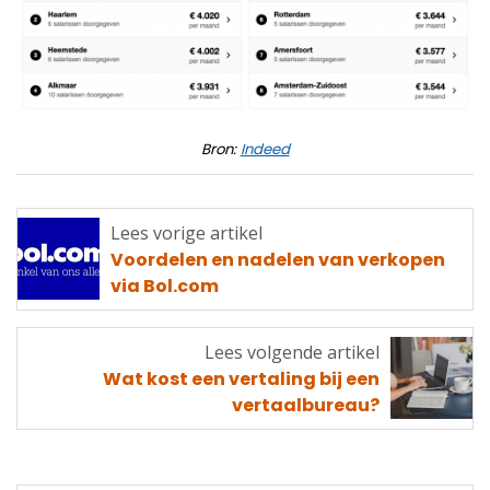
Bron:
Indeed
Lees vorige artikel
Lees
Voordelen en nadelen van verkopen
vorige
via Bol.com
artikel
Lees volgende artikel
Lees
Wat kost een vertaling bij een
volgende
vertaalbureau?
artikel