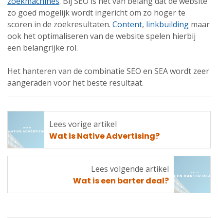
zoekmachines
. Bij SEO is het van belang dat de website
zo goed mogelijk wordt ingericht om zo hoger te
scoren in de zoekresultaten.
Content
,
linkbuilding
maar
ook het optimaliseren van de website spelen hierbij
een belangrijke rol.
Het hanteren van de combinatie SEO en SEA wordt zeer
aangeraden voor het beste resultaat.
Lees vorige artikel
Lees
Wat is Native Advertising?
vorige
artikel
Lees volgende artikel
Lees
Wat is een barter deal?
volgende
artikel