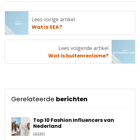
Lees vorige artikel
Lees
Wat is SEA?
vorige
artikel
Lees volgende artikel
Lees
Wat is buitenreclame?
volgende
artikel
Gerelateerde
berichten
Top 10 Fashion Influencers van
Nederland
Lezen