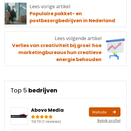
Lees vorige artikel
Lees
Populaire pakket- en
vorige
postbezorgbedrijven in Nederland
artikel
Lees volgende artikel
Lees
Verlies van creativiteit bij groei: hoe
volgende
marketingbureaus hun creatieve
artikel
energie behouden
Top 5
bedrijven
Abovo Media
Website
Bekijk profiel
10
/
10
(
1
reviews)