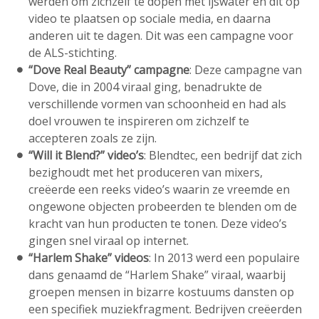
werden om zichzelf te dopen met ijswater en dit op
video te plaatsen op sociale media, en daarna
anderen uit te dagen. Dit was een campagne voor
de ALS-stichting.
“Dove Real Beauty” campagne
: Deze campagne van
Dove, die in 2004 viraal ging, benadrukte de
verschillende vormen van schoonheid en had als
doel vrouwen te inspireren om zichzelf te
accepteren zoals ze zijn.
“Will it Blend?” video’s
: Blendtec, een bedrijf dat zich
bezighoudt met het produceren van mixers,
creëerde een reeks video’s waarin ze vreemde en
ongewone objecten probeerden te blenden om de
kracht van hun producten te tonen. Deze video’s
gingen snel viraal op internet.
“Harlem Shake” videos
: In 2013 werd een populaire
dans genaamd de “Harlem Shake” viraal, waarbij
groepen mensen in bizarre kostuums dansten op
een specifiek muziekfragment. Bedrijven creëerden