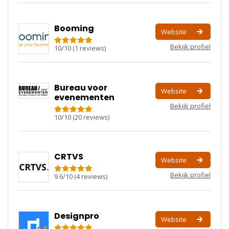
Booming
Website
Bekijk profiel
10
/
10
(
1
reviews)
Bureau voor
Website
evenementen
Bekijk profiel
10
/
10
(
20
reviews)
CRTVS
Website
Bekijk profiel
9.6
/
10
(
4
reviews)
Designpro
Website