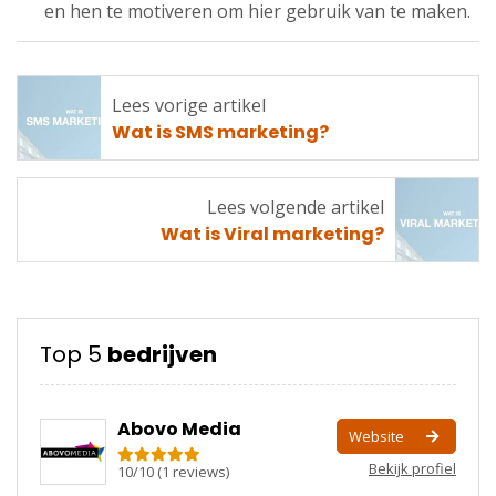
en hen te motiveren om hier gebruik van te maken.
Lees vorige artikel
Lees
Wat is SMS marketing?
vorige
artikel
Lees volgende artikel
Lees
Wat is Viral marketing?
volgende
artikel
Top 5
bedrijven
Abovo Media
Website
Bekijk profiel
10
/
10
(
1
reviews)