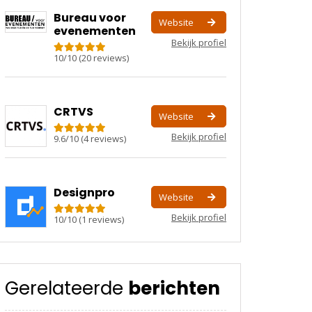
Bureau voor
Website
evenementen
Bekijk profiel
10
/
10
(
20
reviews)
CRTVS
Website
Bekijk profiel
9.6
/
10
(
4
reviews)
Designpro
Website
Bekijk profiel
10
/
10
(
1
reviews)
Gerelateerde
berichten