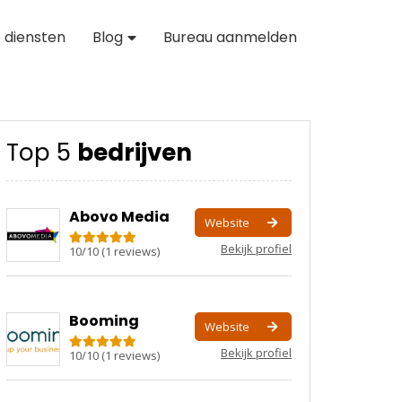
 diensten
Blog
Bureau aanmelden
Top 5
bedrijven
Abovo Media
Website
Bekijk profiel
10
/
10
(
1
reviews)
Booming
Website
Bekijk profiel
10
/
10
(
1
reviews)