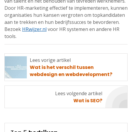
van talent en het behouden van tevreden werknemers.
Door HR-marketing effectief te implementeren, kunnen
organisaties hun kansen vergroten om topkandidaten
aan te trekken en hun bedrijfssucces te bevorderen.
Bezoek
HRwijzer.nl
voor HR systemen en andere HR
tools.
Lees vorige artikel
Lees
Wat is het verschil tussen
vorige
webdesign en webdevelopment?
artikel
Lees volgende artikel
Lees
Wat is SEO?
volgende
artikel