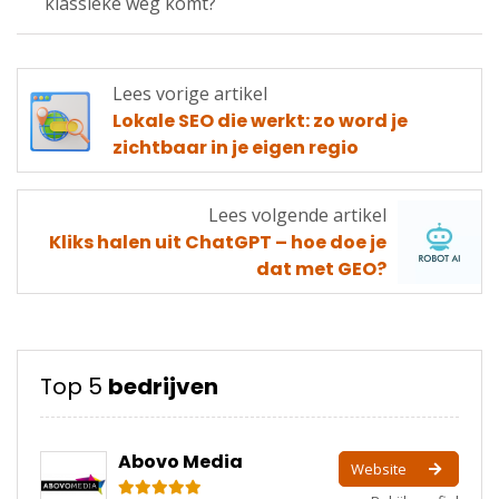
klassieke weg komt?
Lees vorige artikel
Lees
Lokale SEO die werkt: zo word je
vorige
zichtbaar in je eigen regio
artikel
Lees volgende artikel
Lees
Kliks halen uit ChatGPT – hoe doe je
volgende
dat met GEO?
artikel
Top 5
bedrijven
Abovo Media
Website