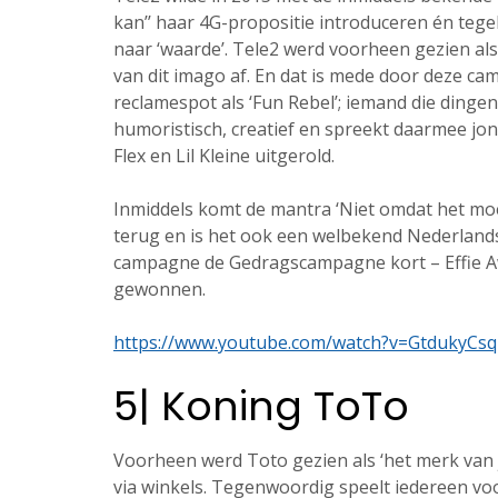
kan’’ haar 4G-propositie introduceren én tege
naar ‘waarde’. Tele2 werd voorheen gezien als
van dit imago af. En dat is mede door deze ca
reclamespot als ‘Fun Rebel’; iemand die dingen 
humoristisch, creatief en spreekt daarmee jon
Flex en Lil Kleine uitgerold.
Inmiddels komt de mantra ‘Niet omdat het moe
terug en is het ook een welbekend Nederland
campagne de Gedragscampagne kort – Effie Awa
gewonnen.
https://www.youtube.com/watch?v=GtdukyCsq
5| Koning ToTo
Voorheen werd Toto gezien als ‘het merk van j
via winkels. Tegenwoordig speelt iedereen vo