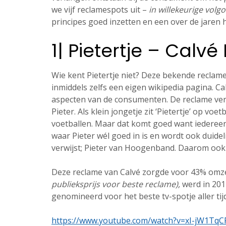
we vijf reclamespots uit –
in willekeurige volg
principes goed inzetten en een over de jaren
1| Pietertje – Calv
Wie kent Pietertje niet? Deze bekende reclame u
inmiddels zelfs een eigen wikipedia pagina. C
aspecten van de consumenten. De reclame vert
Pieter. Als klein jongetje zit ‘Pietertje’ op voet
voetballen. Maar dat komt goed want iedereen 
waar Pieter wél goed in is en wordt ook duid
verwijst; Pieter van Hoogenband. Daarom ook de
Deze reclame van Calvé zorgde voor 43% omze
publieksprijs voor beste reclame),
werd in 201
genomineerd voor het beste tv-spotje aller tij
https://www.youtube.com/watch?v=xI-jW1TqC