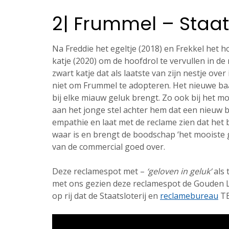
2| Frummel – Staats
Na Freddie het egeltje (2018) en Frekkel het 
katje (2020) om de hoofdrol te vervullen in de
zwart katje dat als laatste van zijn nestje ov
niet om Frummel te adopteren. Het nieuwe baa
bij elke miauw geluk brengt. Zo ook bij het mo
aan het jonge stel achter hem dat een nieuw b
empathie en laat met de reclame zien dat het b
waar is en brengt de boodschap ‘het mooiste g
van de commercial goed over.
Deze reclamespot met –
‘geloven in geluk’
als 
met ons gezien deze reclamespot de Gouden Lo
op rij dat de Staatsloterij en
reclamebureau
TB