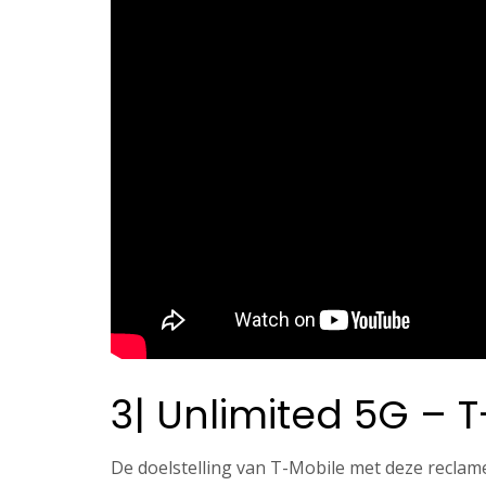
3| Unlimited 5G – 
De doelstelling van T-Mobile met deze reclam