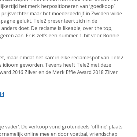
lijkertijd het merk herpositioneren van ‘goedkoop’
 prijsvechter maar het moederbedrijf in Zweden wilde
mpagne gelukt. Tele2 presenteert zich in de
anders doet. De reclame is likeable, over the top,
geren aan. Er is zelfs een nummer 1-hit voor Ronnie
t, maar omdat het kan’ in elke reclamespot van Tele2
s idioom geworden. Tevens heeft Tele2 met deze
rd 2016 Zilver en de Merk Effie Award 2018 Zilver
I4
e vader’. De verkoop vond grotendeels ‘offline’ plaats
ornamelijk online mee en door voetbal, vriendschap