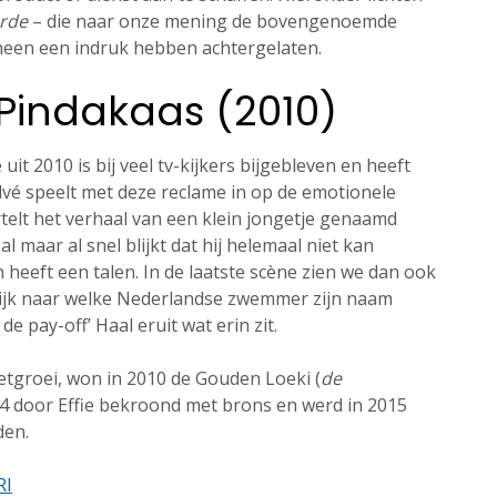
orde
– die naar onze mening de bovengenoemde
 heen een indruk hebben achtergelaten.
é Pindakaas (2010)
it 2010 is bij veel tv-kijkers bijgebleven en heeft
alvé speelt met deze reclame in op de emotionele
elt het verhaal van een klein jongetje genaamd
bal maar al snel blijkt dat hij helemaal niet kan
heeft een talen. In de laatste scène zien we dan ook
elijk naar welke Nederlandse zwemmer zijn naam
 pay-off’ Haal eruit wat erin zit.
tgroei, won in 2010 de Gouden Loeki (
de
4 door Effie bekroond met brons en werd in 2015
den.
RI