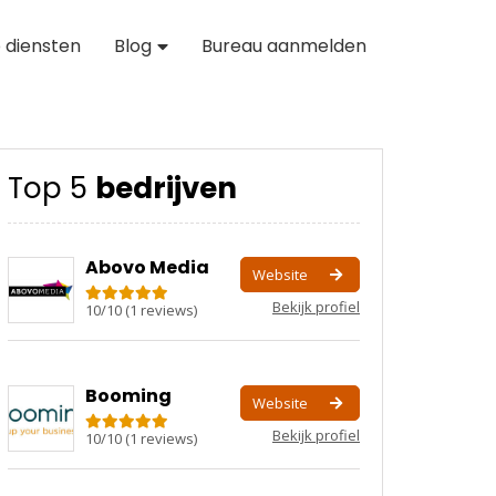
 diensten
Blog
Bureau aanmelden
Top 5
bedrijven
Abovo Media
Website
Bekijk profiel
10
/
10
(
1
reviews)
Booming
Website
Bekijk profiel
10
/
10
(
1
reviews)