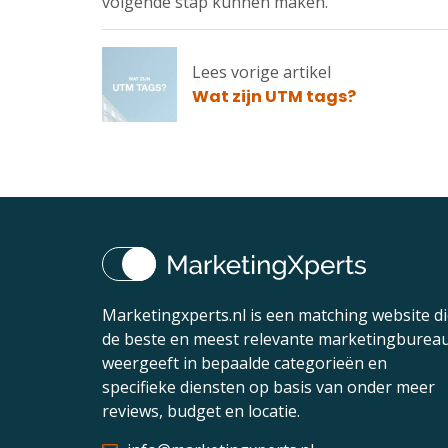
volgende stap kunnen maken.
Lees vorige artikel
Lees
Wat zijn UTM tags?
vorige
artikel
Marketingxperts.nl is een matching website d
de beste en meest relevante marketingburea
weergeeft in bepaalde categorieën en
specifieke diensten op basis van onder meer
reviews, budget en locatie.