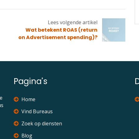
Lees volgende artikel
Lees
Wat betekent ROAS (return
volgende
on Advertisement spending)?
artikel
Pagina's
ie
Home
us
Vind Bureaus
Zoek op diensten
Blog