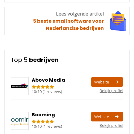
artikel
Lees volgende artikel
Lees
5 beste email software voor
volgende
Nederlandse bedrijven
artikel
Top 5
bedrijven
Abovo Media
Website
Bekijk profiel
10
/
10
(
1
reviews)
Booming
Website
Bekijk profiel
10
/
10
(
1
reviews)